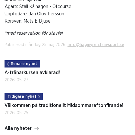
Ägare: Stall Kålhagen - Ofcourse
Uppfödare: Jan Olov Persson
Körsven: Mats E Djuse
*med reservation för stavfel
Publicerad måndag 25 maj 2026.
info@hagmyren.travsport.se
Senare nyhet
A-tränarkursen avklarad!
2026-05-27
Tidigare nyhet
Välkommen på traditionellt Midsommaraftonfirande!
2026-05-25
Alla nyheter