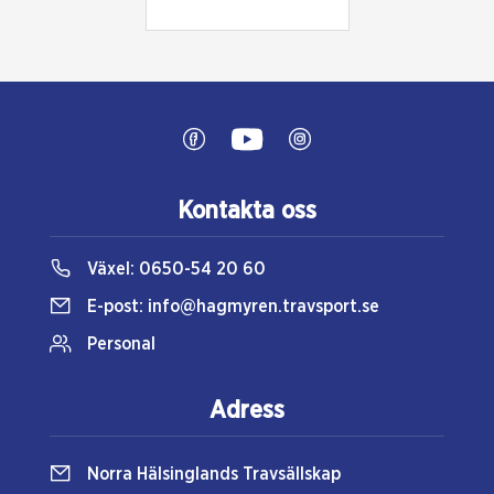
250706 Premie
250629 Kval
Kontakta oss
250629 Kval Premie
Växel:
0650-54 20 60
250608 Kval Premie
E-post:
info@hagmyren.travsport.se
Personal
250531 Kval Premie
Adress
Norra Hälsinglands Travsällskap
250521 Kval