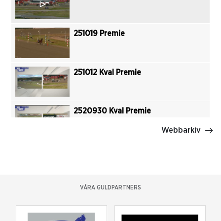
251019 Premie
251012 Kval Premie
2520930 Kval Premie
Webbarkiv
250921 Kval Premie
VÅRA GULDPARTNERS
250914 Kval Premie 2