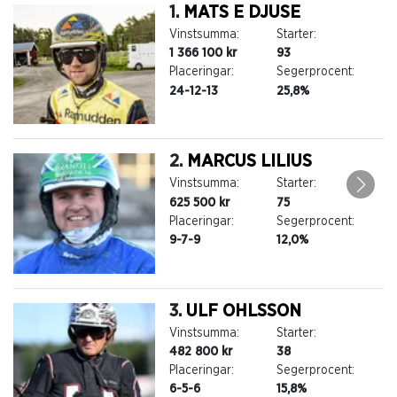
1.
MATS E DJUSE
Vinstsumma:
Starter:
1 366 100 kr
93
Placeringar:
Segerprocent:
24-12-13
25,8%
2.
MARCUS LILIUS
Vinstsumma:
Starter:
625 500 kr
75
Placeringar:
Segerprocent:
9-7-9
12,0%
3.
ULF OHLSSON
Vinstsumma:
Starter:
482 800 kr
38
Placeringar:
Segerprocent:
6-5-6
15,8%