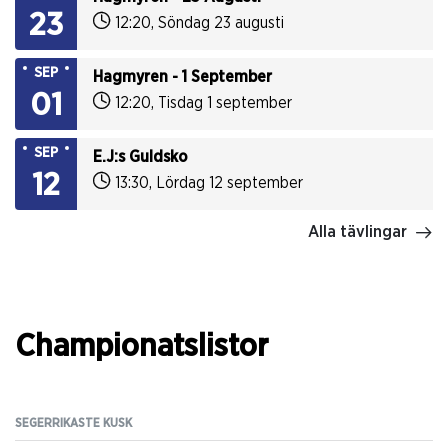
23
12:20
,
Söndag 23 augusti
SEP
Hagmyren - 1 September
01
12:20
,
Tisdag 1 september
SEP
E.J:s Guldsko
12
13:30
,
Lördag 12 september
Alla tävlingar
Championatslistor
SEGERRIKASTE KUSK
SE