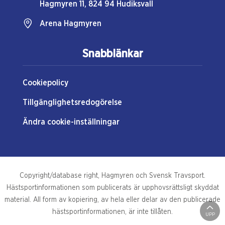
Hagmyren 11, 824 94 Hudiksvall
Arena Hagmyren
250521 Premie
Snabblänkar
250514 Kval
Cookiepolicy
Tillgänglighetsredogörelse
Ändra cookie-inställningar
Copyright/database right, Hagmyren och Svensk Travsport.
Hästsportinformationen som publicerats är upphovsrättsligt skyddat
material. All form av kopiering, av hela eller delar av den publicerade
hästsportinformationen, är inte tillåten.
UPP