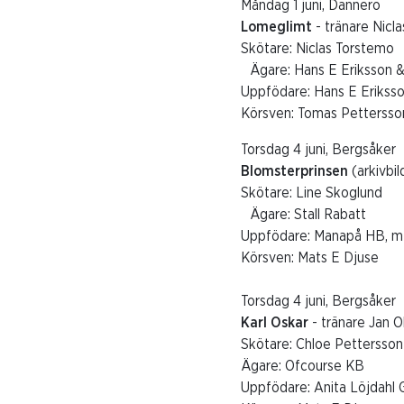
Måndag 1 juni, Dannero
Lomeglimt
- tränare Nicl
Skötare: Niclas Torstemo
Ägare: Hans E Eriksson &
Uppfödare: Hans E Eriksso
Körsven: Tomas Pettersso
Torsdag 4 juni, Bergsåker
Blomsterprinsen
(arkivbil
Skötare: Line Skoglund
Ägare: Stall Rabatt
Uppfödare: Manapå HB, m 
Körsven: Mats E Djuse
Torsdag 4 juni, Bergsåker
Karl Oskar
- tränare Jan 
Skötare: Chloe Petterss
Ägare: Ofcourse KB
Uppfödare: Anita Löjdahl G