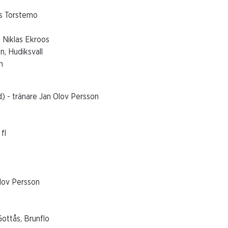
as Torstemo
 Niklas Ekroos
n, Hudiksvall
n
d) - tränare Jan Olov Persson
fl
Olov Persson
on
ottås, Brunflo