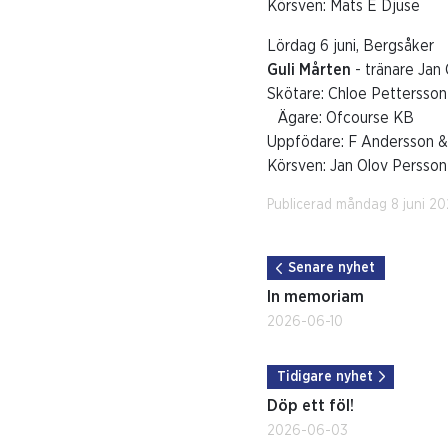
Körsven: Mats E Djuse
Lördag 6 juni, Bergsåker
Guli Mårten
- tränare Jan
Skötare: Chloe Pettersson
Ägare: Ofcourse KB
Uppfödare: F Andersson 
Körsven: Jan Olov Persson
Publicerad måndag 8 juni 2
Senare nyhet
In memoriam
2026-06-10
Tidigare nyhet
Döp ett föl!
2026-06-03