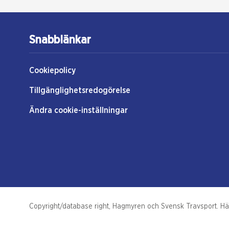
Snabblänkar
Cookiepolicy
Tillgänglighetsredogörelse
Ändra cookie-inställningar
Copyright/database right, Hagmyren och Svensk Travsport. Hästs