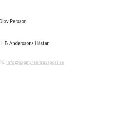
 Olov Persson
& HB Anderssons Hästar
026.
info@hagmyren.travsport.se