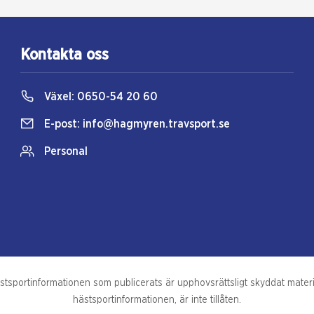
Kontakta oss
Växel:
0650-54 20 60
E-post:
info@hagmyren.travsport.se
Personal
portinformationen som publicerats är upphovsrättsligt skyddat material
hästsportinformationen, är inte tillåten.