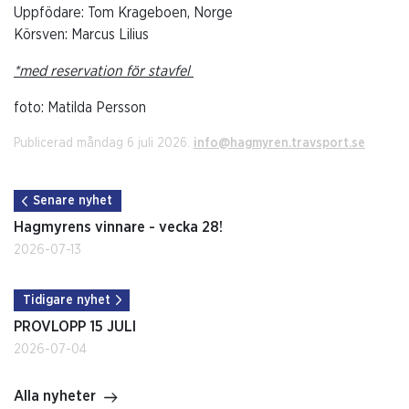
Uppfödare: Tom Krageboen, Norge
Körsven: Marcus Lilius
*med reservation för stavfel
foto: Matilda Persson
Publicerad måndag 6 juli 2026.
info@hagmyren.travsport.se
Senare nyhet
Hagmyrens vinnare - vecka 28!
2026-07-13
Tidigare nyhet
PROVLOPP 15 JULI
2026-07-04
Alla nyheter