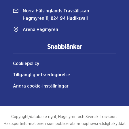
Norra Hälsinglands Travsällskap
Hagmyren 11, 824 94 Hudiksvall
Arena Hagmyren
Snabblänkar
Cookiepolicy
Tillgänglighetsredogörelse
Ändra cookie-inställningar
Copyright/database right, Hagmyren och Svensk Travsport.
Hästsportinformationen som publicerats är upphovsrättsligt skyddat