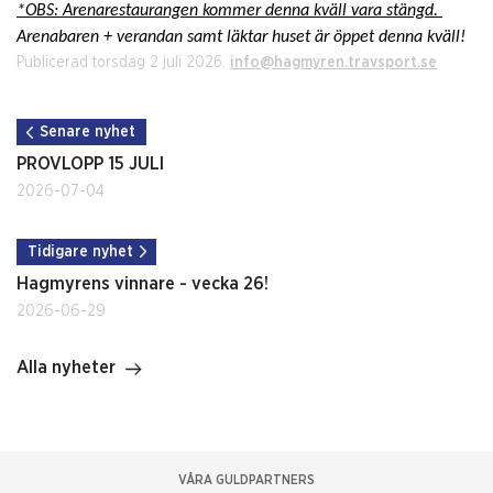
*OBS: Arenarestaurangen kommer denna kväll vara stängd.
Arenabaren + verandan samt läktar huset är öppet denna kväll!
Publicerad torsdag 2 juli 2026.
info@hagmyren.travsport.se
Senare nyhet
PROVLOPP 15 JULI
2026-07-04
Tidigare nyhet
Hagmyrens vinnare - vecka 26!
2026-06-29
Alla nyheter
VÅRA GULDPARTNERS