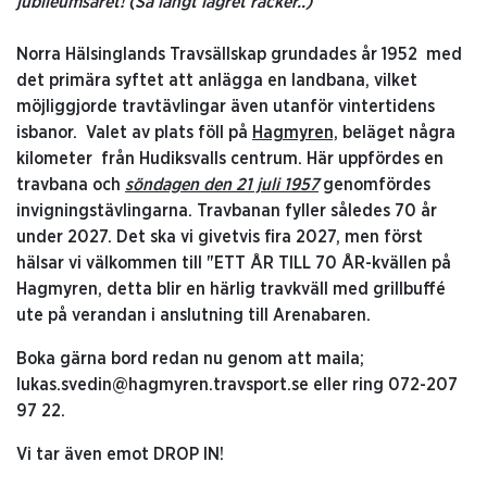
jubileumsåret! (Så långt lagret räcker..)
Norra Hälsinglands Travsällskap grundades år 1952 med
det primära syftet att anlägga en landbana, vilket
möjliggjorde travtävlingar även utanför vintertidens
isbanor. Valet av plats föll på
Hagmyren,
beläget några
kilometer från Hudiksvalls centrum. Här uppfördes en
travbana och
söndagen den 21 juli 1957
genomfördes
invigningstävlingarna. Travbanan fyller således 70 år
under 2027. Det ska vi givetvis fira 2027, men först
hälsar vi välkommen till "ETT ÅR TILL 70 ÅR-kvällen på
Hagmyren, detta blir en härlig travkväll med grillbuffé
ute på verandan i anslutning till Arenabaren.
Boka gärna bord redan nu genom att maila;
lukas.svedin@hagmyren.travsport.se eller ring 072-207
97 22.
Vi tar även emot DROP IN!