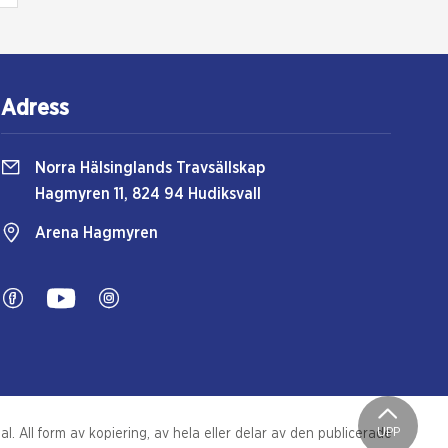
Adress
Norra Hälsinglands Travsällskap
Hagmyren 11, 824 94 Hudiksvall
Arena Hagmyren
UPP
. All form av kopiering, av hela eller delar av den publicerade