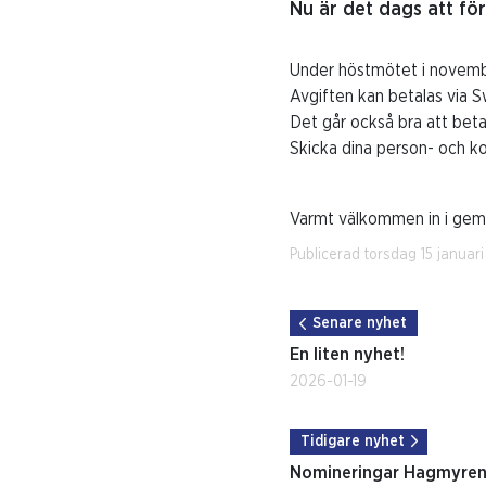
Nu är det dags att fö
Under höstmötet i novemb
Avgiften kan betalas via S
Det går också bra att bet
Skicka dina person- och ko
Varmt välkommen in i geme
Publicerad torsdag 15 januar
Senare nyhet
En liten nyhet!
2026-01-19
Tidigare nyhet
Nomineringar Hagmyrens