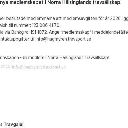
rnya medlemskapet i Norra Hälsinglands travsällskap.
er beslutade medlemmarna att medlemsavgiften för år 2026 ligge
wish till nummer: 123 006 41 70.
ala via Bankgiro: 191-1072. Ange "medlemsskap" i meddelandefält
ntaktuppgifter till info@hagmyren.travsport.se
nskapen - bli medlem i Norra Hälsinglands Travsällskap!
i 2026.
info@hagmyren.travsport.se
 Travgala!