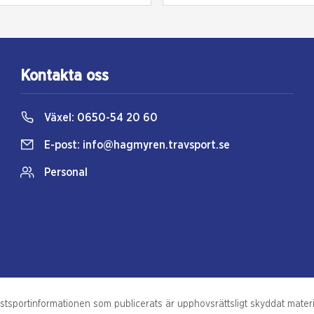
Kontakta oss
Växel:
0650-54 20 60
E-post:
info@hagmyren.travsport.se
Personal
portinformationen som publicerats är upphovsrättsligt skyddat material