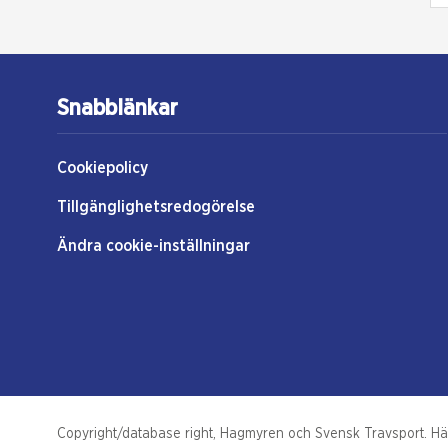
Snabblänkar
Cookiepolicy
Tillgänglighetsredogörelse
Ändra cookie-inställningar
Copyright/database right, Hagmyren och Svensk Travsport. Hästs