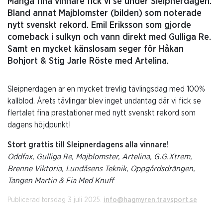
Många fina vinnare fick vi se under Sleipnerdagen.
Bland annat Majblomster (bilden) som noterade
nytt svenskt rekord. Emil Eriksson som gjorde
comeback i sulkyn och vann direkt med Gulliga Re.
Samt en mycket känslosam seger för Håkan
Bohjort & Stig Jarle Röste med Artelina.
Sleipnerdagen är en mycket trevlig tävlingsdag med 100%
kallblod. Årets tävlingar blev inget undantag där vi fick se
flertalet fina prestationer med nytt svenskt rekord som
dagens höjdpunkt!
Stort grattis till Sleipnerdagens alla vinnare!
Oddfax, Gulliga Re, Majblomster, Artelina, G.G.Xtrem,
Brenne Viktoria, Lundåsens Teknik, Oppgårdsdrängen,
Tangen Martin & Fia Med Knuff
Publicerad torsdag 3 juli 2025.
info@hagmyren.travsport.se