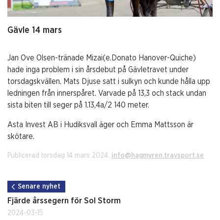
Gävle 14 mars
Jan Ove Olsen-tränade Mizai(e.Donato Hanover-Quiche)
hade inga problem i sin årsdebut på Gävletravet under
torsdagskvällen. Mats Djuse satt i sulkyn och kunde hålla upp
ledningen från innerspåret. Varvade på 13,3 och stack undan
sista biten till seger på 1.13,4a/2 140 meter.
Asta Invest AB i Hudiksvall äger och Emma Mattsson är
skötare.
Publicerad torsdag 14 mars 2024.
info@hagmyren.travsport.se
Senare nyhet
Fjärde årssegern för Sol Storm
2024-03-15