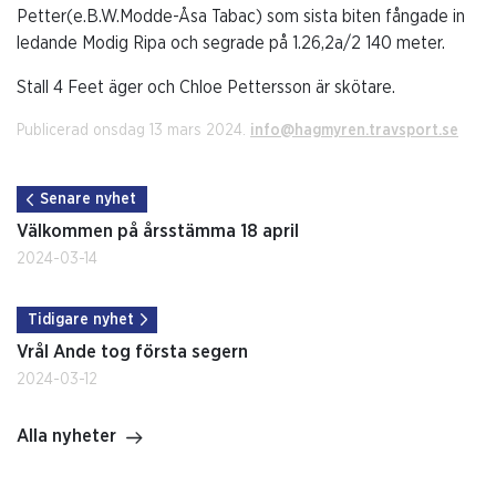
Petter(e.B.W.Modde-Åsa Tabac) som sista biten fångade in
ledande Modig Ripa och segrade på 1.26,2a/2 140 meter.
Stall 4 Feet äger och Chloe Pettersson är skötare.
Publicerad onsdag 13 mars 2024.
info@hagmyren.travsport.se
Senare nyhet
Välkommen på årsstämma 18 april
2024-03-14
Tidigare nyhet
Vrål Ande tog första segern
2024-03-12
Alla nyheter