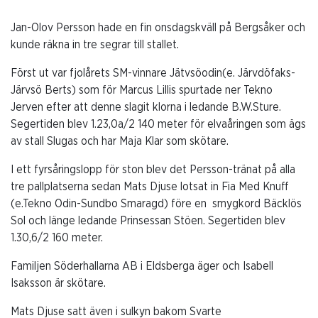
Jan-Olov Persson hade en fin onsdagskväll på Bergsåker och
kunde räkna in tre segrar till stallet.
Först ut var fjolårets SM-vinnare Jätvsöodin(e. Järvdöfaks-
Järvsö Berts) som för Marcus Lillis spurtade ner Tekno
Jerven efter att denne slagit klorna i ledande B.W.Sture.
Segertiden blev 1.23,0a/2 140 meter för elvaåringen som ägs
av stall Slugas och har Maja Klar som skötare.
I ett fyrsåringslopp för ston blev det Persson-tränat på alla
tre pallplatserna sedan Mats Djuse lotsat in Fia Med Knuff
(e.Tekno Odin-Sundbo Smaragd) före en smygkord Bäcklös
Sol och länge ledande Prinsessan Stöen. Segertiden blev
1.30,6/2 160 meter.
Familjen Söderhallarna AB i Eldsberga äger och Isabell
Isaksson är skötare.
Mats Djuse satt även i sulkyn bakom Svarte