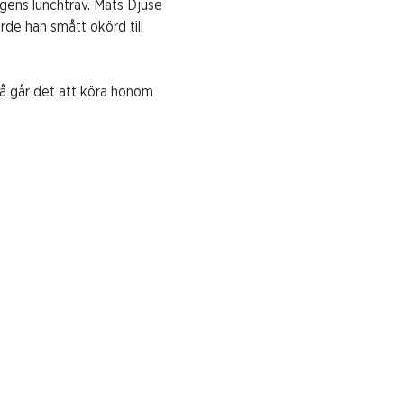
gens lunchtrav.
Mats
Djuse
rde han smått okörd till
 då går det att köra honom