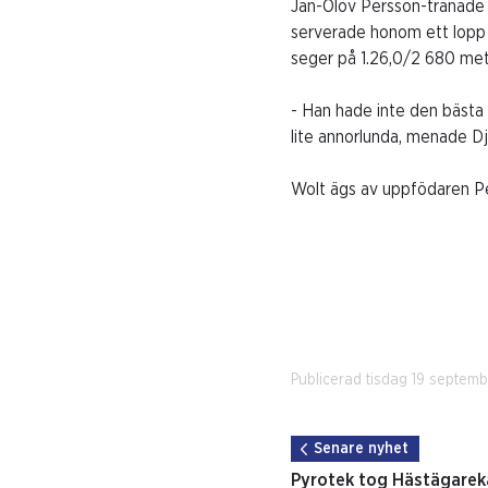
Jan-Olov
Persson
-tränade
serverade honom ett lopp i
seger på 1.26,0/2 680 met
- Han hade inte den bästa 
lite annorlunda, menade Dj
Wolt ägs av uppfödaren Pek
Publicerad tisdag 19 septem
Senare nyhet
Pyrotek tog Hästägare