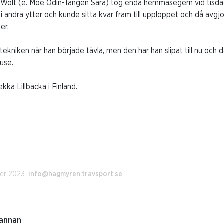
 Wolt (e. Moe Odin-Tangen Sara) tog enda hemmasegern vid tisda
 andra ytter och kunde sitta kvar fram till upploppet och då avgjo
er.
tekniken när han började tävla, men den har han slipat till nu och
use.
ka Lillbacka i Finland.
ber 2023.
info@hagmyren.travsport.se
kannan