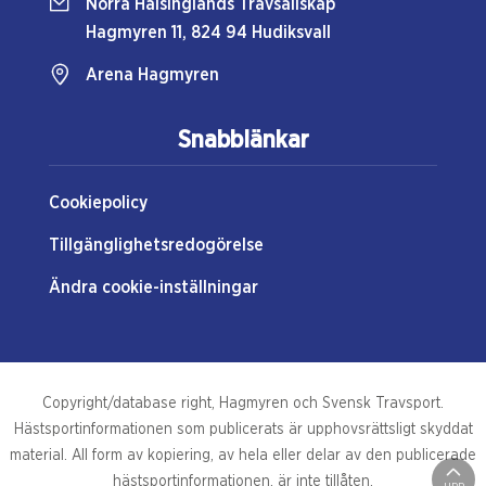
Norra Hälsinglands Travsällskap
Hagmyren 11, 824 94 Hudiksvall
Arena Hagmyren
Snabblänkar
Cookiepolicy
Tillgänglighetsredogörelse
Ändra cookie-inställningar
Copyright/database right, Hagmyren och Svensk Travsport.
Hästsportinformationen som publicerats är upphovsrättsligt skyddat
material. All form av kopiering, av hela eller delar av den publicerade
hästsportinformationen, är inte tillåten.