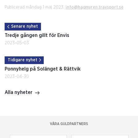
Publicerad måndag 1 maj 2023.
info@hagmyren.travsport.se
Senare nyhet
Tredje gången gillt för Envis
2023-05-03
Tidigare nyhet
Ponnyhelg på Solänget & Rättvik
2023-04-30
Alla nyheter
VÅRA GULDPARTNERS