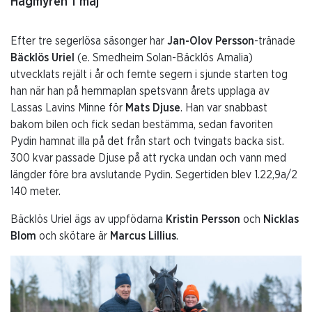
Hagmyren 1 maj
Efter tre segerlösa säsonger har
Jan-Olov Persson
-tränade
Bäcklös Uriel
(e. Smedheim Solan-Bäcklös Amalia)
utvecklats rejält i år och femte segern i sjunde starten tog
han när han på hemmaplan spetsvann årets upplaga av
Lassas Lavins Minne för
Mats Djuse
. Han var snabbast
bakom bilen och fick sedan bestämma, sedan favoriten
Pydin hamnat illa på det från start och tvingats backa sist.
300 kvar passade Djuse på att rycka undan och vann med
längder före bra avslutande Pydin. Segertiden blev 1.22,9a/2
140 meter.
Bäcklös Uriel ägs av uppfödarna
Kristin Persson
och
Nicklas
Blom
och skötare är
Marcus Lillius
.