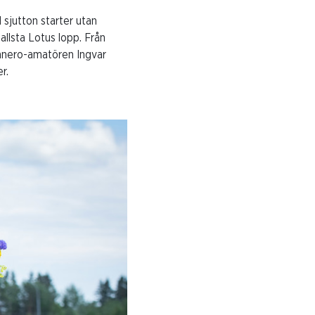
 sjutton starter utan
llsta Lotus lopp. Från
nnero-amatören Ingvar
r.