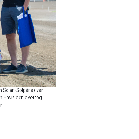
 Solan-Solpärla) var
ten Envis och övertog
r.