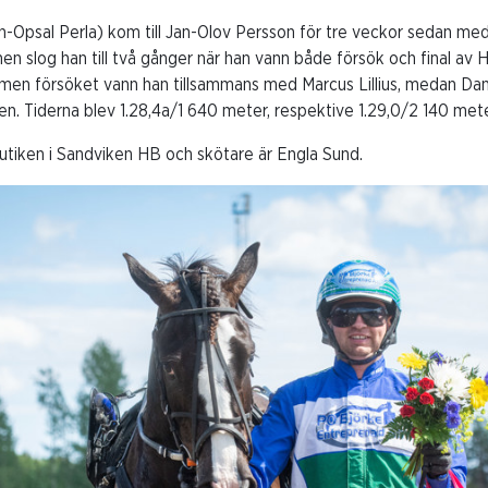
n-Opsal Perla) kom till Jan-Olov Persson för tre veckor sedan med
 slog han till två gånger när han vann både försök och final av Ha
men försöket vann han tillsammans med Marcus Lillius, medan Da
len. Tiderna blev 1.28,4a/1 640 meter, respektive 1.29,0/2 140 mete
utiken i Sandviken HB och skötare är Engla Sund.