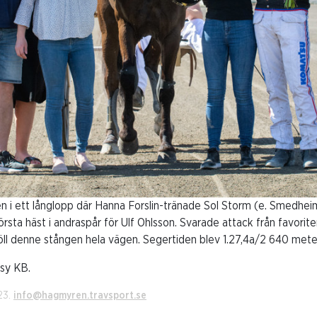
i ett långlopp där Hanna Forslin-tränade Sol Storm (e. Smedheim
första häst i andraspår för Ulf Ohlsson. Svarade attack från favori
öll denne stången hela vägen. Segertiden blev 1.27,4a/2 640 mete
sy KB.
23.
info@hagmyren.travsport.se