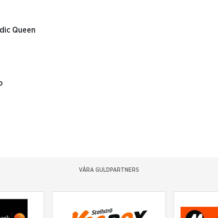
rdic Queen
o
VÅRA GULDPARTNERS