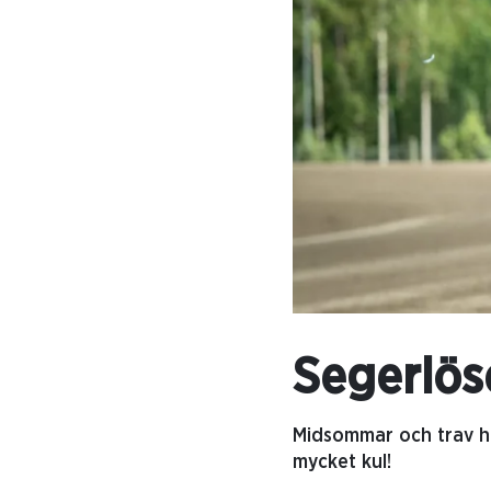
Segerlös
Midsommar och trav hö
mycket kul!