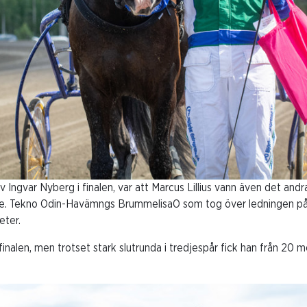
ev Ingvar Nyberg i finalen, var att Marcus Lillius vann även det an
 (e. Tekno Odin-Havämngs BrummelisaO som tog över ledningen på
eter.
i finalen, men trotset stark slutrunda i tredjespår fick han från 20 