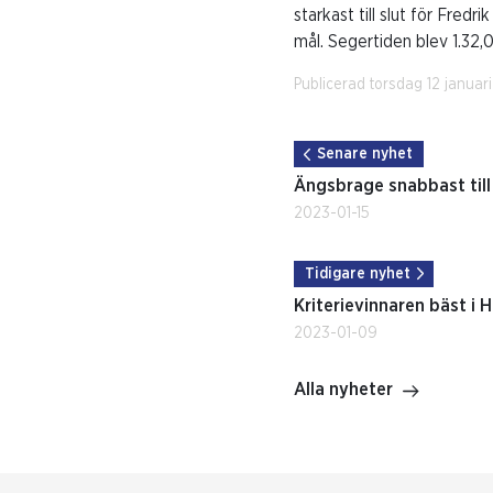
starkast till slut för Fred
mål. Segertiden blev 1.32,
Publicerad torsdag 12 januar
Senare nyhet
Ängsbrage snabbast till 
2023-01-15
Tidigare nyhet
Kriterievinnaren bäst i 
2023-01-09
Alla nyheter