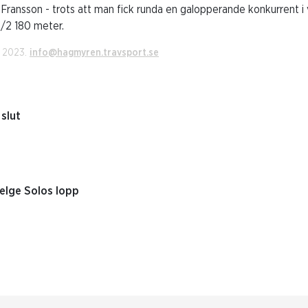
rik Fransson - trots att man fick runda en galopperande konkurrent i
0/2 180 meter.
i 2023.
info@hagmyren.travsport.se
slut
Helge Solos lopp