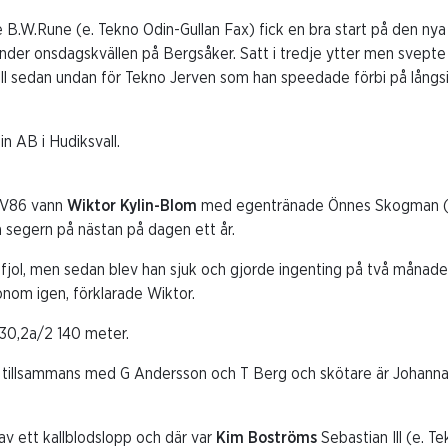
 B.W.Rune (e. Tekno Odin-Gullan Fax) fick en bra start på den ny
der onsdagskvällen på Bergsåker. Satt i tredje ytter men svepte fäl
ll sedan undan för Tekno Jerven som han speedade förbi på långs
n AB i Hudiksvall.
r V86 vann
Wiktor Kylin-Blom
med egentränade Önnes Skogman (e
 segern på nästan på dagen ett år.
jol, men sedan blev han sjuk och gjorde ingenting på två månader
honom igen, förklarade Wiktor.
30,2a/2 140 meter.
tillsammans med G Andersson och T Berg och skötare är Johanna 
av ett kallblodslopp och där var
Kim Boströms
Sebastian Ill (e. 