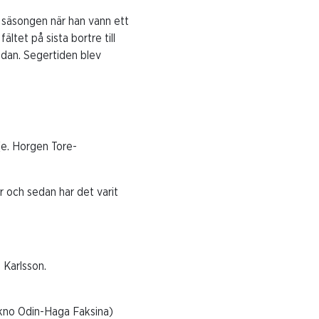
a säsongen när han vann ett
tet på sista bortre till
idan. Segertiden blev
. Horgen Tore-
 och sedan har det varit
Karlsson.
Tekno Odin-Haga Faksina)