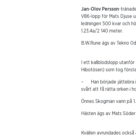
Jan-Olov Persson
-tränade
V86-lopp för Mats Djuse un
ledningen 500 kvar och hö
1.23,4a/2 140 meter.
B.W.Rune ägs av Tekno Odi
I ett kallblodslopp utanfö
Hibotösen) som tog första
– Han började jättebra if
svårt att få rätta orken i 
Önnes Skogman vann på 1.
Hästen ägs av Mats Söder 
Kvällen avrundades också 