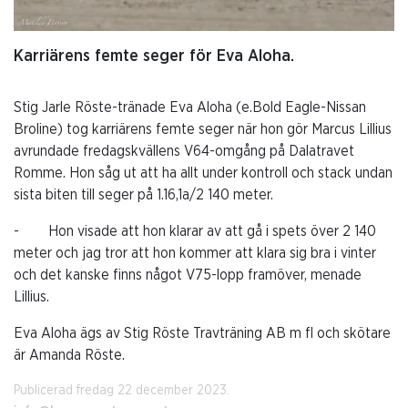
Karriärens femte seger för Eva Aloha.
Stig Jarle Röste-tränade Eva Aloha (e.Bold Eagle-Nissan
Broline) tog karriärens femte seger när hon gör Marcus Lillius
avrundade fredagskvällens V64-omgång på Dalatravet
Romme. Hon såg ut att ha allt under kontroll och stack undan
sista biten till seger på 1.16,1a/2 140 meter.
- Hon visade att hon klarar av att gå i spets över 2 140
meter och jag tror att hon kommer att klara sig bra i vinter
och det kanske finns något V75-lopp framöver, menade
Lillius.
Eva Aloha ägs av Stig Röste Travträning AB m fl och skötare
är Amanda Röste.
Publicerad fredag 22 december 2023.