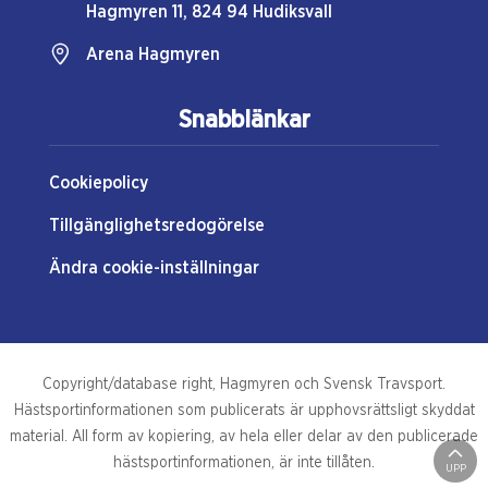
Hagmyren 11, 824 94 Hudiksvall
Arena Hagmyren
Snabblänkar
Cookiepolicy
Tillgänglighetsredogörelse
Ändra cookie-inställningar
Copyright/database right, Hagmyren och Svensk Travsport.
Hästsportinformationen som publicerats är upphovsrättsligt skyddat
material. All form av kopiering, av hela eller delar av den publicerade
hästsportinformationen, är inte tillåten.
UPP