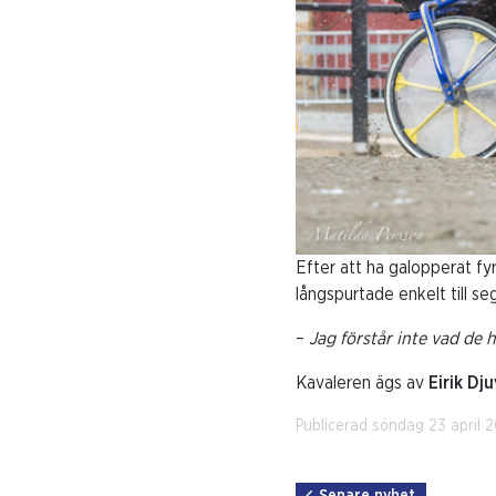
Efter att ha galopperat fyr
långspurtade enkelt till se
–
Jag förstår inte vad de h
Kavaleren ägs av
Eirik Dj
Publicerad söndag 23 april 