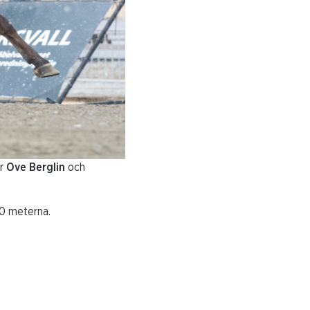
r
Ove Berglin
och
00 meterna.