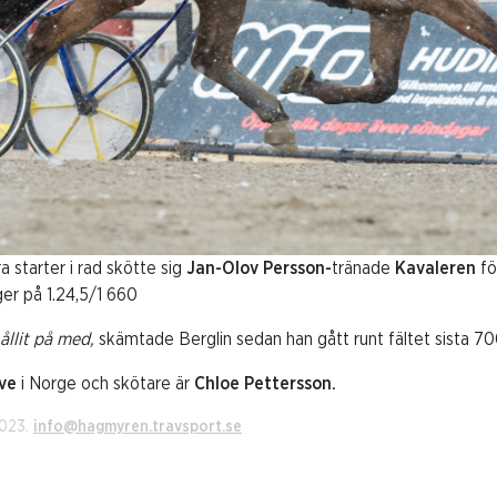
a starter i rad skötte sig
Jan-Olov Persson-
tränade
Kavaleren
fö
ger på 1.24,5/1 660
ållit på med,
skämtade Berglin sedan han gått runt fältet sista 7
uve
i Norge och skötare är
Chloe Pettersson.
2023.
info@hagmyren.travsport.se