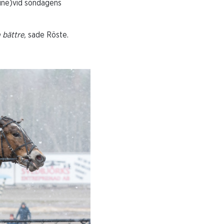
line)vid söndagens
 bättre,
sade Röste.