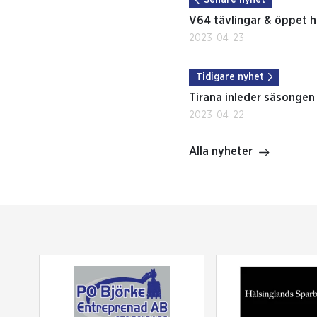
Senare nyhet
V64 tävlingar & öppet h
2023-04-23
Tidigare nyhet
Tirana inleder säsonge
2023-04-22
Alla nyheter