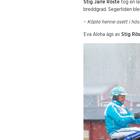
Stig Jarle Röste
tog en lä
breddgrad. Segertiden blev
–
Köpte henne osett i höst
Eva Aloha ägs av
Stig Rös