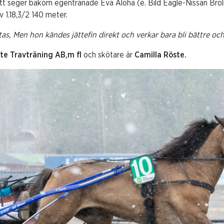
tt seger bakom egentränade Eva Aloha (e. Bild Eagle-Nissan Bro
 1.18,3/2 140 meter.
as, Men hon kändes jättefin direkt och verkar bara bli bättre och
te Travträning AB,m fl
och skötare är
Camilla Röste.