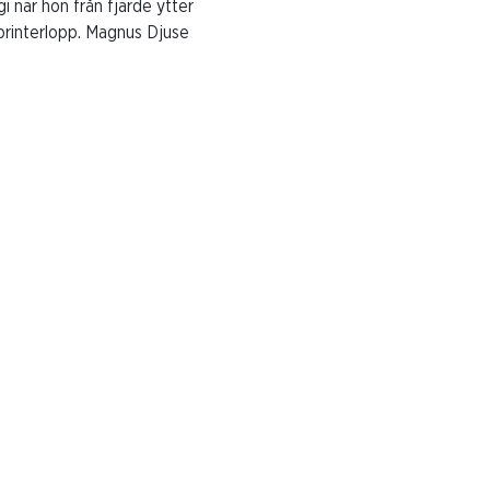
i när hon från fjärde ytter
sprinterlopp. Magnus Djuse