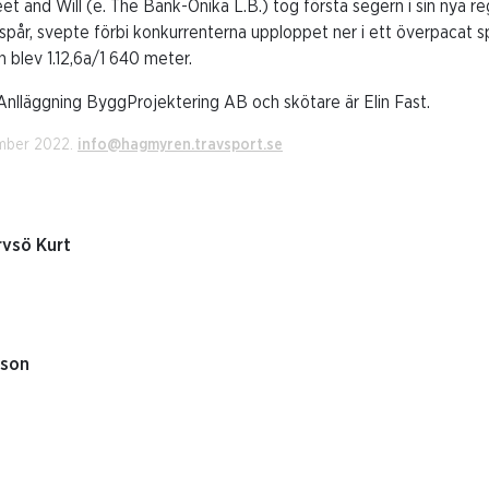
t and Will (e. The Bank-Onika L.B.) tog första segern i sin nya reg
spår, svepte förbi konkurrenterna upploppet ner i ett överpacat 
n blev 1.12,6a/1 640 meter.
Anlläggning ByggProjektering AB och skötare är Elin Fast.
ember 2022.
info@hagmyren.travsport.se
rvsö Kurt
sson