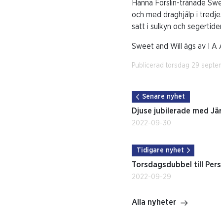
Hanna Forslin-tränade Swee
och med draghjälp i tredje
satt i sulkyn och segertide
Sweet and Will ägs av I A 
Publicerad torsdag 29 sept
Senare nyhet
Djuse jubilerade med Jä
2022-09-30
Tidigare nyhet
Torsdagsdubbel till Per
2022-09-29
Alla nyheter