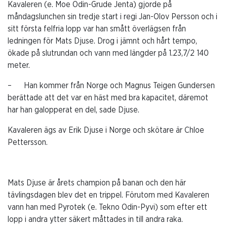
Kavaleren (e. Moe Odin-Grude Jenta) gjorde på
måndagslunchen sin tredje start i regi Jan-Olov Persson och i
sitt första felfria lopp var han smått överlägsen från
ledningen för Mats Djuse. Drog i jämnt och hårt tempo,
ökade på slutrundan och vann med längder på 1.23,7/2 140
meter.
– Han kommer från Norge och Magnus Teigen Gundersen
berättade att det var en häst med bra kapacitet, däremot
har han galopperat en del, sade Djuse.
Kavaleren ägs av Erik Djuse i Norge och skötare är Chloe
Pettersson.
Mats Djuse är årets champion på banan och den här
tävlingsdagen blev det en trippel. Förutom med Kavaleren
vann han med Pyrotek (e. Tekno Odin-Pyvi) som efter ett
lopp i andra ytter säkert måttades in till andra raka.