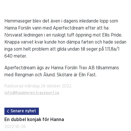
Hemmaseger blev det även i dagens inledande lopp som
Hanna Forslin vann med Aperfectdream efter att ha
försvarat ledningen i en ruskigt tuff öppning mot Ellis Pride.
Knappa varvet kvar kunde hon dämpa farten och hade sedan
inga som helt problem att glida undan till seger på 1.11,8a/1
640 meter.
Aperfectdream ägs av Hanna Forslin Trav AB tillsammans
med Rengman och Ålund. Skötare är Elin Fast.
Publicerad måndag 24 oktober 2022.
info@hagmyren.travsport.se
Senare nyhet
En dubbel konjak för Hanna
2022-10-26