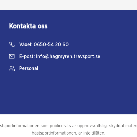
Kontakta oss
Växel:
0650-54 20 60
E-post:
info@hagmyren.travsport.se
Personal
portinformationen som publicerats är upphovsrättsligt skyddat material
hästsportinformationen, är inte tillåten.