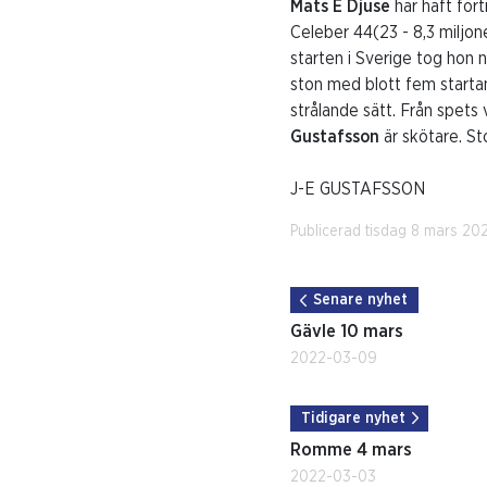
Mats E Djuse
har haft fö
Celeber 44(23 - 8,3 miljo
starten i Sverige tog hon 
ston med blott fem startan
strålande sätt. Från spets
Gustafsson
är skötare. St
J-E GUSTAFSSON
Publicerad tisdag 8 mars 20
Senare nyhet
Gävle 10 mars
2022-03-09
Tidigare nyhet
Romme 4 mars
2022-03-03