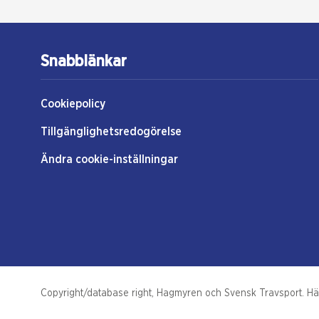
Snabblänkar
Cookiepolicy
Tillgänglighetsredogörelse
Ändra cookie-inställningar
Copyright/database right, Hagmyren och Svensk Travsport. Hästs