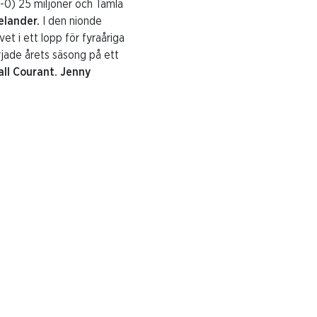
-1-0) 25 miljoner och Tamla
elander.
I den nionde
t i ett lopp för fyraåriga
rjade årets säsong på ett
all Courant.
Jenny