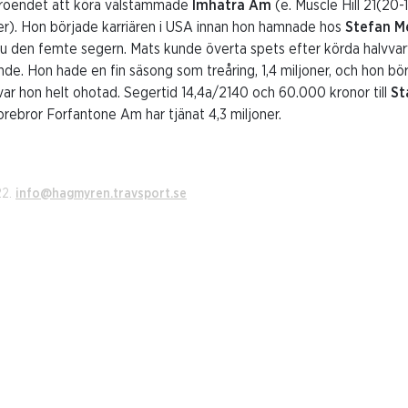
rtroendet att köra välstammade
Imhatra Am
(e. Muscle Hill 21(20
ner). Hon började karriären i USA innan hon hamnade hos
Stefan
M
nu den femte segern. Mats kunde överta spets efter körda halvvarve
de. Hon hade en fin säsong som treåring, 1,4 miljoner, och hon bö
 var hon helt ohotad. Segertid 14,4a/2140 och 60.000 kronor till
St
orebror Forfantone Am har tjänat 4,3 miljoner.
22.
info@hagmyren.travsport.se