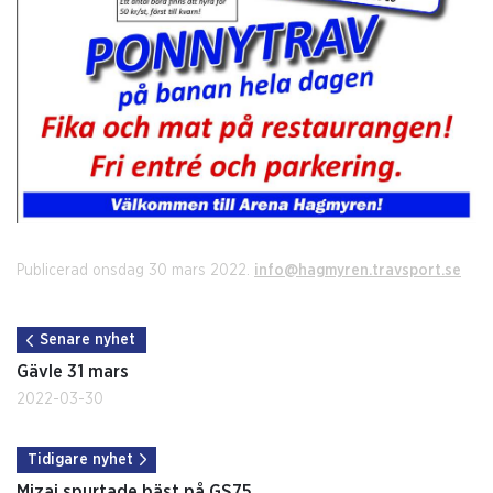
Publicerad onsdag 30 mars 2022.
info@hagmyren.travsport.se
Senare nyhet
Gävle 31 mars
2022-03-30
Tidigare nyhet
Mizai spurtade bäst på GS75