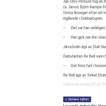
Jan-Olov Persson tog en tr
(e. Järvsö Björn-Kempe Fi
första årsseger efter att h
ingående i Dubbelcupen.
– Det var han verkligen v
– Han gick ner lite i klass 
Järvsöodin ägs av Stall Sl
Debutanten Re Bell vann fö
– Det finns fart i honom, 
Re Bell ägs av Torkel Str
Publicerad onsdag 20 juli 2
Senare nyhet