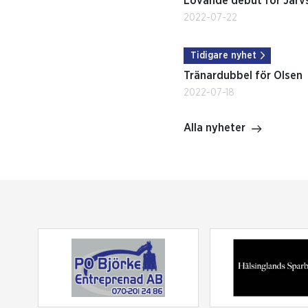
Lovande debut för Järv
2022-07-22
Tidigare nyhet
Tränardubbel för Olsen
2022-07-18
Alla nyheter