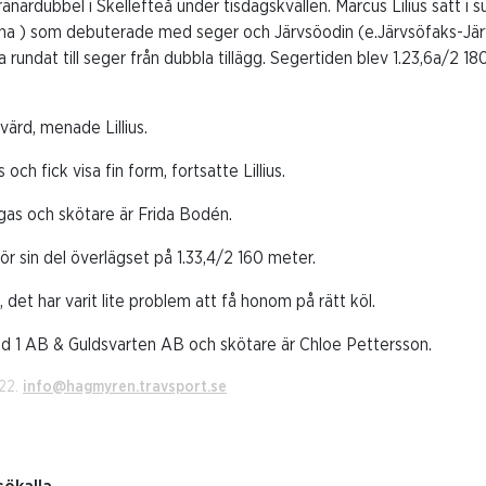
änardubbel i Skellefteå under tisdagskvällen. Marcus Lilius satt i
na ) som debuterade med seger och Järvsöodin (e.Järvsöfaks-Jär
a rundat till seger från dubbla tillägg. Segertiden blev 1.23,6a/2 18
ärd, menade Lillius.
och fick visa fin form, fortsatte Lillius.
ugas och skötare är Frida Bodén.
r sin del överlägset på 1.33,4/2 160 meter.
det har varit lite problem att få honom på rätt köl.
and 1 AB & Guldsvarten AB och skötare är Chloe Pettersson.
022.
info@hagmyren.travsport.se