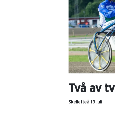
Två av t
Skellefteå 19 juli