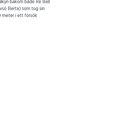
 sulkyn bakom både Re Bell
vsö Berta) som tog sin
0 meter i ett försök