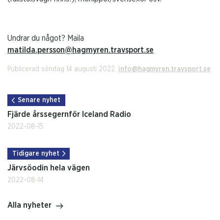
Undrar du något? Maila
matilda.persson@hagmyren.travsport.se
Publicerad söndag 14 augusti 2022.
info@hagmyren.travsport.se
Senare nyhet
Fjärde årssegernför Iceland Radio
2022-08-15
Tidigare nyhet
Järvsöodin hela vägen
2022-08-14
Alla nyheter