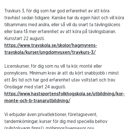
Travkurs 3, för dig som har god erfarenhet av att köra
travhäst sedan tidigare. Kanske har du egen häst och vill köra
tillsammans med andra, eller så vill du snart ta tävlingslicens
eller bara få mer erfarenhet av att köra på tävlingsbanan.
Kursstart 22 augusti.
https://www.travskola.se/skolor/hagmyrens-
travskola/kurser/ungdomvuxen/travkurs-3/
Licenskurser, för dig som nu vill ta kör, monté eller
ponnylicens. Minimum krav är att du kört snabbjobb i minst
ett års tid och har god erfarenhet utav voltstart och trav.
Onsdagar med start 24 augusti.
https://www.hastsportensfolkhogskola.se/utbildning/kor-
monte-och-b-tranarutbildning/
Vi erbjuder även privatlektioner, företagsevent,
tandemkörningar, kurser för dig med speciella behov
(rullstolsvagn finns!), möhippor/svensexor osv.