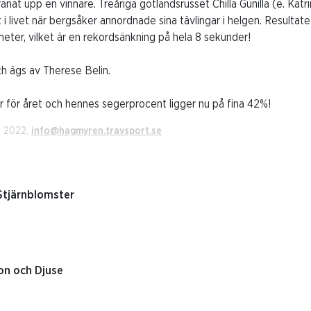
änat upp en vinnare. Treåriga gotlandsrusset Chilla Gunilla (e. Kat
t i livet när bergsåker annordnade sina tävlingar i helgen. Resultat
eter, vilket är en rekordsänkning på hela 8 sekunder!
ch ägs av Therese Belin.
r för året och hennes segerprocent ligger nu på fina 42%!
i 2022.
info@hagmyren.travsport.se
Stjärnblomster
on och Djuse