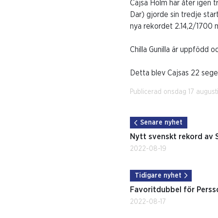
Cajsa Holm har åter igen tr
Dar) gjorde sin tredje star
nya rekordet 2.14,2/1700 m
Chilla Gunilla är uppfödd o
Detta blev Cajsas 22 sege
Publicerad onsdag 17 august
Senare nyhet
Nytt svenskt rekord av 
2022-08-19
Tidigare nyhet
Favoritdubbel för Perss
2022-08-17