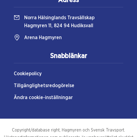
Adress
Norra Hälsinglands Travsällskap
Hagmyren 11, 824 94 Hudiksvall
Arena Hagmyren
Snabblänkar
Cookiepolicy
Tillgänglighetsredogörelse
Ändra cookie-inställningar
Copyright/database right, Hagmyren och Svensk Travsport.