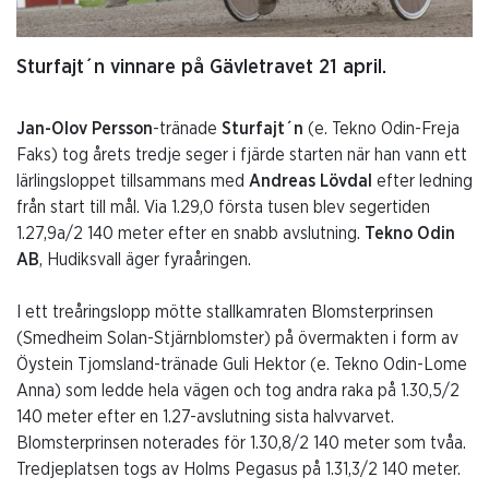
Sturfajt´n vinnare på Gävletravet 21 april.
Jan-Olov Persson
-tränade
Sturfajt´n
(e. Tekno Odin-Freja
Faks) tog årets tredje seger i fjärde starten när han vann ett
lärlingsloppet tillsammans med
Andreas Lövdal
efter ledning
från start till mål. Via 1.29,0 första tusen blev segertiden
1.27,9a/2 140 meter efter en snabb avslutning.
Tekno Odin
AB
, Hudiksvall äger fyraåringen.
I ett treåringslopp mötte stallkamraten Blomsterprinsen
(Smedheim Solan-Stjärnblomster) på övermakten i form av
Öystein Tjomsland-tränade Guli Hektor (e. Tekno Odin-Lome
Anna) som ledde hela vägen och tog andra raka på 1.30,5/2
140 meter efter en 1.27-avslutning sista halvvarvet.
Blomsterprinsen noterades för 1.30,8/2 140 meter som tvåa.
Tredjeplatsen togs av Holms Pegasus på 1.31,3/2 140 meter.