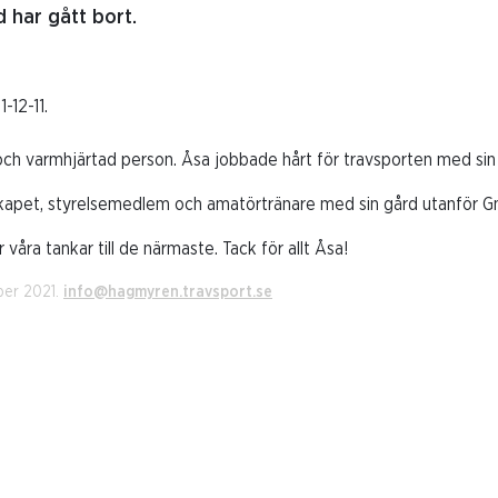
 har gått bort.
12-11.
ch varmhjärtad person. Åsa jobbade hårt för travsporten med sin 
skapet, styrelsemedlem och amatörtränare med sin gård utanför G
våra tankar till de närmaste. Tack för allt Åsa!
ber 2021.
info@hagmyren.travsport.se