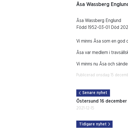
Åsa Wassberg Englund
Åsa Wassberg Englund
Född 1952-03-01 Död 2021-
Vi minns Åsa som en god o
Åsa var medlem i travsäll
Vi minns nu Åsa och sänder 
Publicerad onsdag 15 decem
Senare nyhet
Östersund 16 december
2021-12-15
Tidigare nyhet