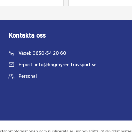
Kontakta oss
Växel:
0650-54 20 60
E-post:
info@hagmyren.travsport.se
Personal
portinformationen som publicerats är upphovsrättsligt skyddat material