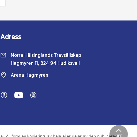
Adress
Norra Hälsinglands Travsällskap
Hagmyren 11, 824 94 Hudiksvall
Arena Hagmyren
UPP
. All form av kopiering, av hela eller delar av den publicerade