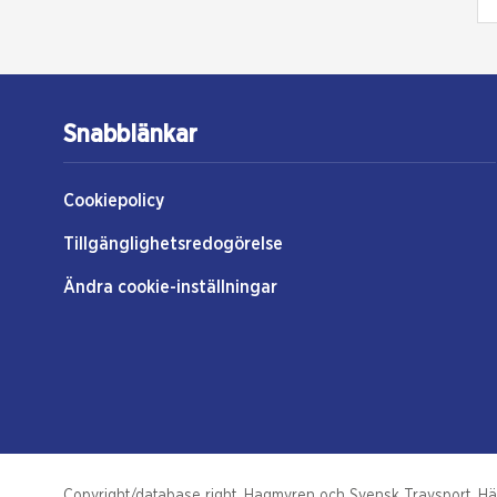
Snabblänkar
Cookiepolicy
Tillgänglighetsredogörelse
Ändra cookie-inställningar
Copyright/database right, Hagmyren och Svensk Travsport. Hästs