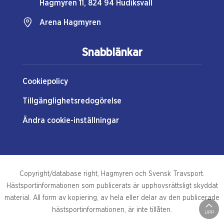
Hagmyren 11, 824 94 Hudiksvall
Arena Hagmyren
Snabblänkar
Cookiepolicy
Tillgänglighetsredogörelse
Ändra cookie-inställningar
Copyright/database right, Hagmyren och Svensk Travsport.
Hästsportinformationen som publicerats är upphovsrättsligt skyddat
material. All form av kopiering, av hela eller delar av den publicerade
hästsportinformationen, är inte tillåten.
UPP