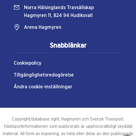
Norra Hälsinglands Travsällskap
Hagmyren 11, 824 94 Hudiksvall
Arena Hagmyren
Snabblänkar
Cookiepolicy
Tillgänglighetsredogörelse
Ändra cookie-inställningar
Copyright/database right, Hagmyren och Svensk Travsport.
Hästsportinformationen som publicerats är upphovsrättsligt skyddat
material. All form av kopiering, av hela eller delar av den publicerade